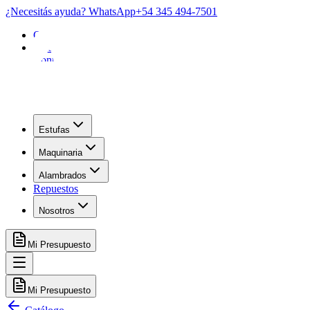
¿Necesitás ayuda? WhatsApp
+54 345 494-7501
Garantía
FAQ
Contacto
Estufas
Maquinaria
Alambrados
Repuestos
Nosotros
Mi Presupuesto
Mi Presupuesto