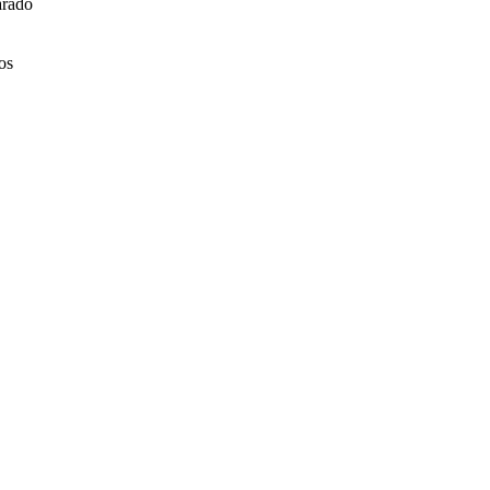
arado
os