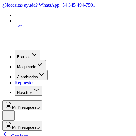
¿Necesitás ayuda? WhatsApp
+54 345 494-7501
Garantía
FAQ
Contacto
Estufas
Maquinaria
Alambrados
Repuestos
Nosotros
Mi Presupuesto
Mi Presupuesto