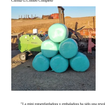
Christa G.
Combo Completo
"
La mini rotoenfardadora y embaladora ha sido una revol