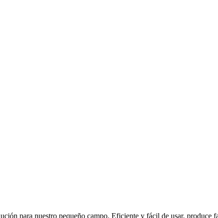
ución para nuestro pequeño campo. Eficiente y fácil de usar, produce 