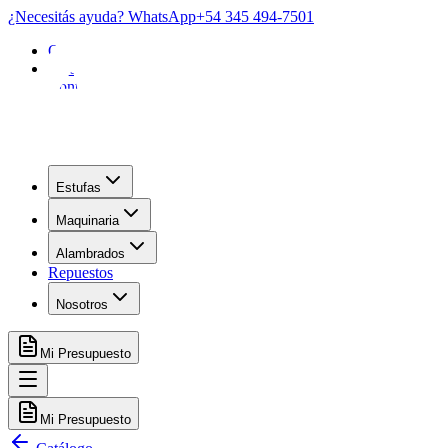
¿Necesitás ayuda? WhatsApp
+54 345 494-7501
Garantía
FAQ
Contacto
Estufas
Maquinaria
Alambrados
Repuestos
Nosotros
Mi Presupuesto
Mi Presupuesto