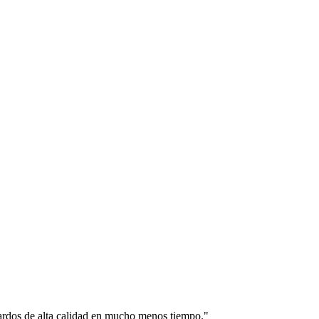
fardos de alta calidad en mucho menos tiempo.
"