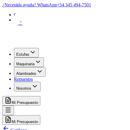
¿Necesitás ayuda? WhatsApp
+54 345 494-7501
Garantía
FAQ
Contacto
Estufas
Maquinaria
Alambrados
Repuestos
Nosotros
Mi Presupuesto
Mi Presupuesto